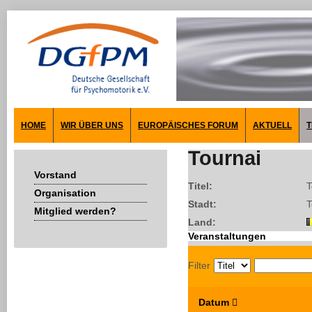
HOME
WIR ÜBER UNS
EUROPÄISCHES FORUM
AKTUELL
T
Tournai
Vorstand
Titel:
T
Organisation
Stadt:
T
Mitglied werden?
Land:
Veranstaltungen
Filter
Datum