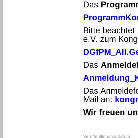
Das
Program
ProgrammKon
Bitte beachte
e.V. zum Kong
DGfPM_All.G
Das
Anmelde
Anmeldung_K
Das Anmeldefor
Mail an:
kong
Wir freuen un
Veröffentlichungsdatum