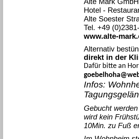
Alte Mark GmbH
Hotel - Restaura
Alte Soester S
Tel. +49 (0)238
www.alte-mark.
Alternativ best
direkt
in der Kli
Dafür bitte an Hor
goebelhoha@web
Infos: W
ohnhe
Tagungsgelän
Gebucht werden 
wird kein Frühst
10Min. zu Fuß er
Im Wohnheim steh