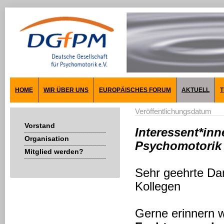
HOME
WIR ÜBER UNS
EUROPÄISCHES FORUM
AKTUELL
T
Veröffentlichungsdatum
Vorstand
Interessent*inn
Organisation
Psychomotorik 
Mitglied werden?
Sehr geehrte Da
Kollegen
Gerne erinnern w